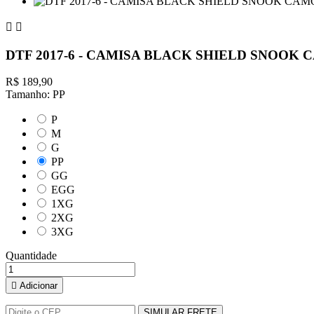


DTF 2017-6 - CAMISA BLACK SHIELD SNOOK
R$ 189,90
Tamanho: PP
P
M
G
PP
GG
EGG
1XG
2XG
3XG
Quantidade

Adicionar
SIMULAR FRETE